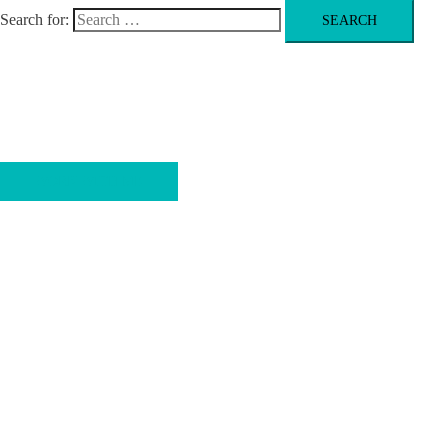
Search for:
FITNESS. PERFORMANCE. RESULTS.
Bring your Fitness to the next Level
WORK WITH ME