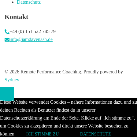
Datenschutz
Kontakt
+49 (0) 151 522 745 79
info@iamdavenash.de
© 2026 Remote Performance Coaching. Proudly powered by
Sydney
Diese Website verwendet Cookies – nähere Informationen dazu und zu
deinen Rechten als Benutzer findest du in unserer
Datenschutzerklärung am Ende der Seite. Klicke auf „Ich stimme zu“,
um Cookies zu akzeptieren und direkt unsere Website besuchen zu
können.
ICH STIMME ZU
DATENSCHUTZ